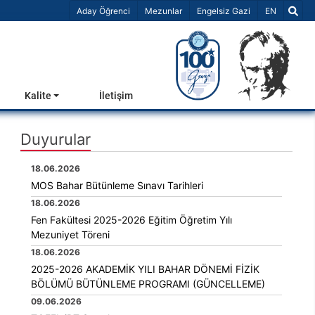
Dil Seçiniz 
Aday Öğrenci
Mezunlar
Engelsiz Gazi
EN
Kalite
İletişim
Duyurular
18.06.2026
MOS Bahar Bütünleme Sınavı Tarihleri
18.06.2026
Fen Fakültesi 2025-2026 Eğitim Öğretim Yılı
Mezuniyet Töreni
18.06.2026
2025-2026 AKADEMİK YILI BAHAR DÖNEMİ FİZİK
BÖLÜMÜ BÜTÜNLEME PROGRAMI (GÜNCELLEME)
09.06.2026