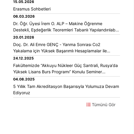
15.05.2026
Erasmus Sohbetleri
06.03.2026
Dr. Öğr. Üyesi İrem O. ALP – Makine Öğrenme
3 Nisan 2023 |
14:02
Destekli, Eşdeğerlik Teoremleri Tabanlı Yapılandırılabilir
Fotonik Cihaz Prototipi (TÜBİTAK-3501 Projesi)
20.01.2026
Doç. Dr. Ali Emre GENÇ - Yanma Sonrası Co2
Yakalama için Yüksek Başarımlı Hesaplamalar ile
Uygun MOK Yapı Tahmini (TÜBİTAK-1001 Projesi)
24.12.2025
Fakültemizde “Akkuyu Nükleer Güç Santrali, Rusya’da
Yüksek Lisans Burs Programı” Konulu Seminer
Düzenlendi
04.08.2025
5 Yıllık Tam Akreditasyon Başarısıyla Yolumuza Devam
Ediyoruz
Tümünü Gör